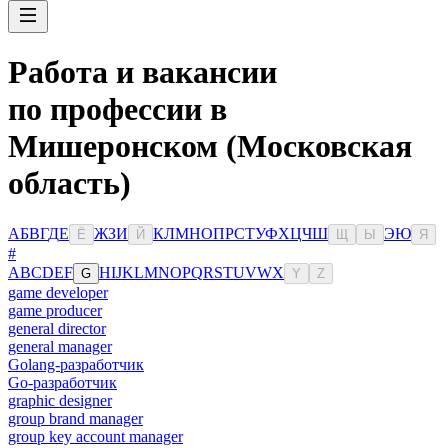
Работа и вакансии
по профессии в
Мишеронском (Московская
область)
А
Б
В
Г
Д
Е
Ж
З
И
К
Л
М
Н
О
П
Р
С
Т
У
Ф
Х
Ц
Ч
Ш
Э
Ю
Ё
Й
Щ
Ы
Я
#
A
B
C
D
E
F
H
I
J
K
L
M
N
O
P
Q
R
S
T
U
V
W
X
G
Y
Z
game developer
game producer
general director
general manager
Golang-разработчик
Go-разработчик
graphic designer
group brand manager
group key account manager