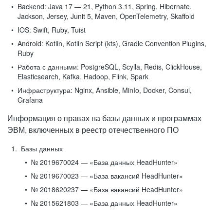
Backend:
Java 17 — 21, Python 3.11, Spring, Hibernate,
Jackson, Jersey, Junit 5, Maven, OpenTelemetry, Skaffold
IOS:
Swift, Ruby, Tuist
Android:
Kotlin, Kotlin Script (kts), Gradle Convention Plugins,
Ruby
Работа с данными:
PostgreSQL, Scylla, Redis, ClickHouse,
Elasticsearch, Kafka, Hadoop, Flink, Spark
Инфраструктура:
Nginx, Ansible, MinIo, Docker, Consul,
Grafana
Информация о правах на базы данных и программах
ЭВМ, включенных в реестр отечественного ПО
Базы данных
№ 2019670024 — «База данных HeadHunter»
№ 2019670023 — «База вакансий HeadHunter»
№ 2018620237 — «База вакансий HeadHunter»
№ 2015621803 — «База данных HeadHunter»