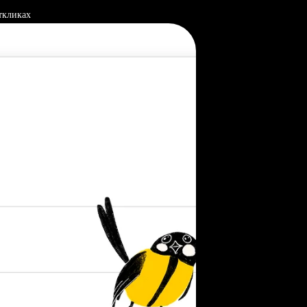
ткликах