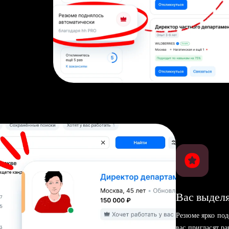
Вас выделя
Резюме ярко под
вас пригласят р