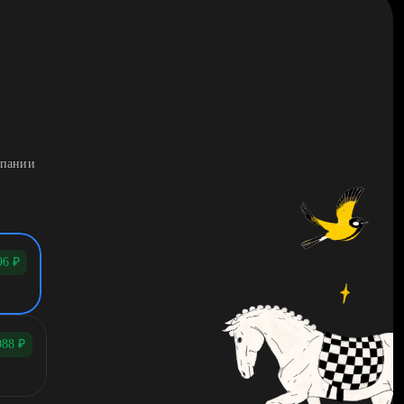
мпании
96
₽
088
₽