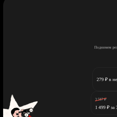
Поднимем рез
279
₽
в н
3 587
₽
1 499
₽
за 