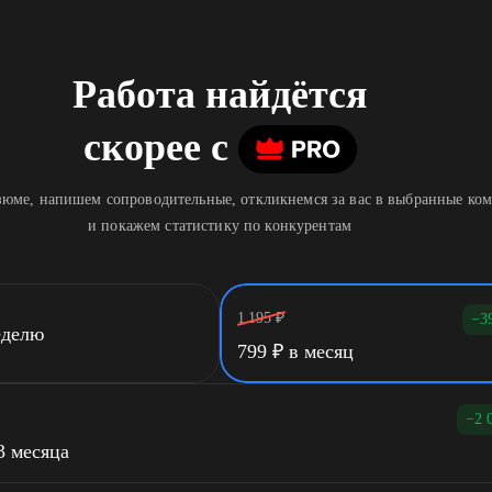
Работа найдётся
скорее
c
юме, напишем сопроводительные, откликнемся за вас в выбранные ко
и покажем статистику по конкурентам
1 195
₽
−3
еделю
799
₽
в месяц
−2 
3 месяца