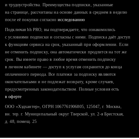
тратите много времени на поиск и вручную поднимаете
и трудоустройства. Преимущества подписки, указанные
резюме
на странице, рассчитаны на основе данных в среднем в неделю
после её покупки согласно
хотите сравнить себя с конкурентами и оценить шансы
исследованию
Подключая hh PRO, вы подтверждаете, что ознакомились
с условиями подписки и согласны с ними. Подписка даёт доступ
к функциям сервиса на срок, указанный при оформлении. Если
не отменить подписку, она автоматически продлится на тот же
срок. Вы имеете право в любое время отменить подписку
в личном кабинете — доступ к услугам сохранится до конца
оплаченного периода. Все платежи за подписку являются
окончательными и не подлежат возврату, кроме случаев,
предусмотренных законодательством. Полные условия есть
в оферте
ООО «Хэдхантер», ОГРН 1067761906805, 125047, г. Москва,
вн. тер. г. Муниципальный округ Тверской, ул. 2-я Брестская,
д. 48, помещ. 25